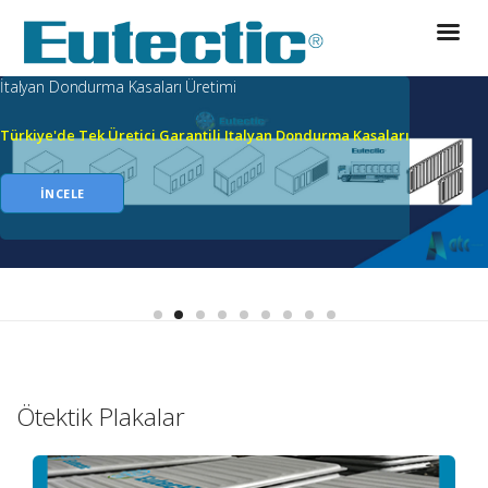
İtalyan Dondurma Kasaları Üretimi
Türkiye'de Tek Üretici Garantili Italyan Dondurma Kasaları
İNCELE
Ötektik Plakalar