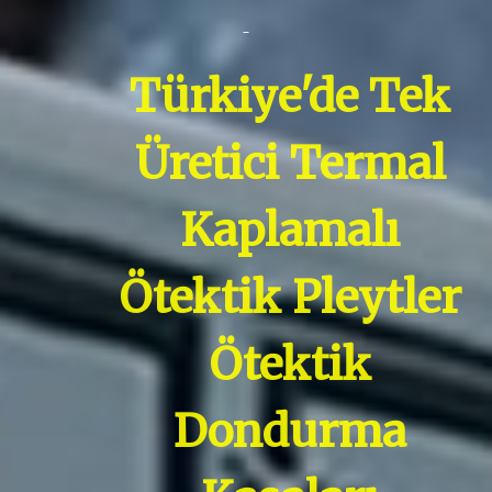
Türkiye'de Tek
Üretici Termal
Kaplamalı
Ötektik Pleytler
Ötektik
Dondurma