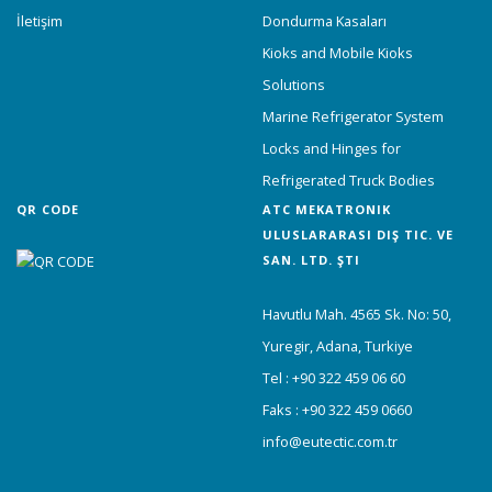
İletişim
Dondurma Kasaları
Kioks and Mobile Kioks
Solutions
Marine Refrigerator System
Locks and Hinges for
Refrigerated Truck Bodies
QR CODE
ATC MEKATRONIK
ULUSLARARASI DIŞ TIC. VE
SAN. LTD. ŞTI
Havutlu Mah. 4565 Sk. No: 50,
Yuregir, Adana, Turkiye
Tel : +90 322 459 06 60
Faks : +90 322 459 0660
info@eutectic.com.tr